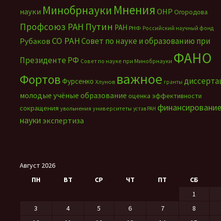
Мнения
Минобрнауки
науки
ОНР
Огородова
Путин
Профсоюз РАН
РАН
РНФ
Российский научный фонд
СО РАН
Совет по науке и образованию при
Рубаков
ФАНО
Президенте РФ
Совет по науке при Минобрнауки
важное
Фортов
диссерта
Фурсенко
Хлунов
гранты
молодые учёные
образование
оценка эффективности
финансировани
сокращения
увольнения
университеты
устав РАН
науки
экспертиза
Август 2026
ПН
ВТ
СР
ЧТ
ПТ
СБ
1
3
4
5
6
7
8