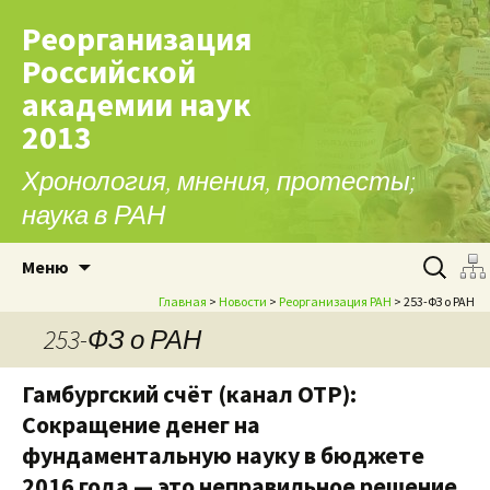
Реорганизация
Российской
академии наук
2013
Хронология, мнения, протесты;
наука в РАН
Перейти к содержимому
Найти:
Меню
Главная
>
Новости
>
Реорганизация РАН
> 253-ФЗ о РАН
253-ФЗ о РАН
Гамбургский счёт (канал ОТР):
Сокращение денег на
фундаментальную науку в бюджете
2016 года — это неправильное решение