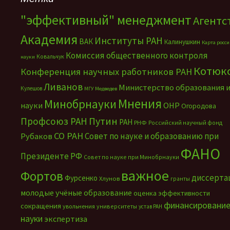
"эффективный" менеджмент
Агентс
Академия
Институты РАН
ВАК
Калинушкин
Карта росс
Комиссия общественного контроля
Ковальчук
науки
Котюк
Конференция научных работников РАН
Ливанов
Министерство образования 
Кулешов
МГУ
Медведев
Мнения
Минобрнауки
науки
ОНР
Огородова
Путин
Профсоюз РАН
РАН
РНФ
Российский научный фонд
СО РАН
Совет по науке и образованию при
Рубаков
ФАНО
Президенте РФ
Совет по науке при Минобрнауки
важное
Фортов
диссерта
Фурсенко
Хлунов
гранты
молодые учёные
образование
оценка эффективности
финансировани
сокращения
увольнения
университеты
устав РАН
науки
экспертиза