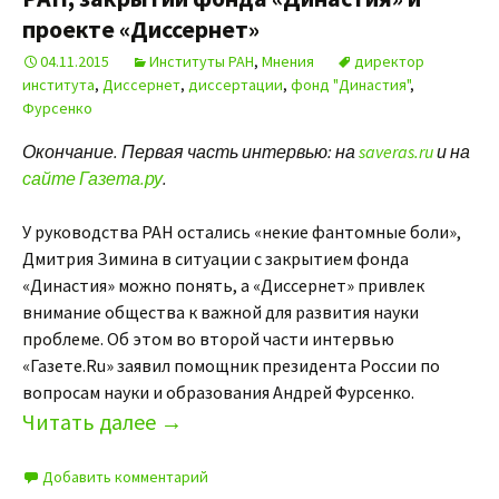
проекте «Диссернет»
04.11.2015
Институты РАН
,
Мнения
директор
института
,
Диссернет
,
диссертации
,
фонд "Династия"
,
Фурсенко
Окончание. Первая часть интервью: на
saveras.ru
и на
сайте Газета.ру
.
У руководства РАН остались «некие фантомные боли»,
Дмитрия Зимина в ситуации с закрытием фонда
«Династия» можно понять, а «Диссернет» привлек
внимание общества к важной для развития науки
проблеме. Об этом во второй части интервью
«Газете.Ru» заявил помощник президента России по
вопросам науки и образования Андрей Фурсенко.
Читать далее
→
Добавить комментарий