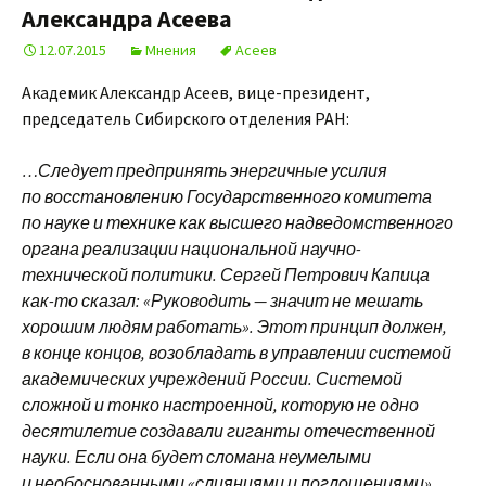
Александра Асеева
12.07.2015
Мнения
Асеев
Академик Александр Асеев, вице-президент,
председатель Сибирского отделения РАН:
…Следует предпринять энергичные усилия
по восстановлению Государственного комитета
по науке и технике как высшего надведомственного
органа реализации национальной научно-
технической политики. Сергей Петрович Капица
как-то сказал: «Руководить — значит не мешать
хорошим людям работать». Этот принцип должен,
в конце концов, возобладать в управлении системой
академических учреждений России. Системой
сложной и тонко настроенной, которую не одно
десятилетие создавали гиганты отечественной
науки. Если она будет сломана неумелыми
и необоснованными «слияниями и поглощениями»