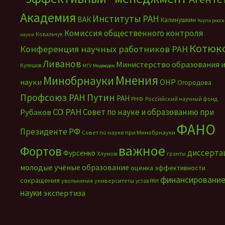
Академия
Институты РАН
ВАК
Калинушкин
Карта росс
Комиссия общественного контроля
Ковальчук
науки
Котюк
Конференция научных работников РАН
Ливанов
Министерство образования 
Кулешов
МГУ
Медведев
Мнения
Минобрнауки
науки
ОНР
Огородова
Путин
Профсоюз РАН
РАН
РНФ
Российский научный фонд
СО РАН
Совет по науке и образованию при
Рубаков
ФАНО
Президенте РФ
Совет по науке при Минобрнауки
важное
Фортов
диссерта
Фурсенко
Хлунов
гранты
молодые учёные
образование
оценка эффективности
финансировани
сокращения
увольнения
университеты
устав РАН
науки
экспертиза