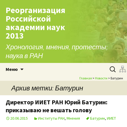
Реорганизация
Российской
академии наук
2013
Хронология, мнения, протесты;
наука в РАН
Перейти к содержимому
Найти:
Меню
Главная
>
Новости
> Батурин
Архив метки: Батурин
Директор ИИЕТ РАН Юрий Батурин:
приказываю не вешать голову
20.06.2015
Институты РАН
,
Мнения
Батурин
,
ИИЕТ