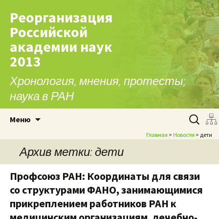
Реорганизация
Российской
академии наук
2013
Хронология, мнения, протесты;
наука в РАН
Перейти к содержимому
Найти:
Меню
Главная
>
Новости
> дети
Архив метки: дети
Профсоюз РАН: Координаты для связи
со структурами ФАНО, занимающимися
прикреплением работников РАН к
медицинским организациям, лечебно-