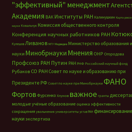
"эффективный" менеджмент
Агентс
Академия
Институты РАН
ВАК
Калинушкин
Карта росс
Комиссия общественного контроля
Ковальчук
науки
Котюк
Конференция научных работников РАН
Ливанов
Министерство образования 
Кулешов
МГУ
Медведев
Мнения
Минобрнауки
науки
ОНР
Огородова
Путин
Профсоюз РАН
РАН
РНФ
Российский научный фонд
СО РАН
Совет по науке и образованию при
Рубаков
ФАНО
Президенте РФ
Совет по науке при Минобрнауки
важное
Фортов
диссерта
Фурсенко
Хлунов
гранты
молодые учёные
образование
оценка эффективности
финансировани
сокращения
увольнения
университеты
устав РАН
науки
экспертиза