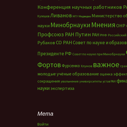
Конференция научных работников Р
Ливанов
Министерство о
Кулешов
МГУ
Медведев
Мнения
Минобрнауки
науки
ОНР
Путин
Профсоюз РАН
РАН
РНФ
Российский
СО РАН
Совет по науке и образо
Рубаков
Президенте РФ
Совет по науке при Минобрнауки
важное
Фортов
Фурсенко
Хлунов
гра
молодые учёные
образование
оценка эффек
фин
сокращения
увольнения
университеты
устав РАН
науки
экспертиза
Мета
Войти