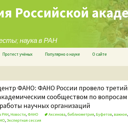
ия Российской акад
есты; наука в РАН
Протест учёных
Популярно о науке
О сайте
центр ФАНО: ФАНО России провело третий
 академическим сообществом по вопросам
работы научных организаций
ы РАН
,
Новости
,
ФАНО
Аксенова
,
библиометрия
,
Буфетов
,
важное
НО
,
Экспертная сессия