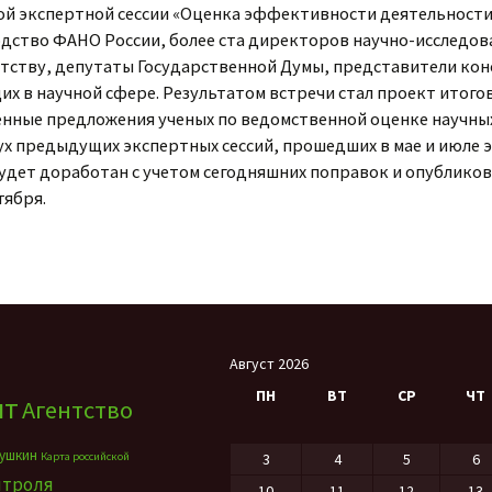
ой экспертной сессии «Оценка эффективности деятельности
дство ФАНО России, более ста директоров научно-исследов
тству, депутаты Государственной Думы, представители кон
х в научной сфере. Результатом встречи стал проект итого
енные предложения ученых по ведомственной оценке научны
ух предыдущих экспертных сессий, прошедших в мае и июле эт
удет доработан с учетом сегодняшних поправок и опубликов
тября.
Август 2026
ПН
ВТ
СР
ЧТ
нт
Агентство
ушкин
Карта российской
3
4
5
6
нтроля
10
11
12
13