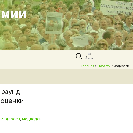
емии
Найти:
Главная
>
Новости
> Задереев
 раунд
 оценки
,
Задереев
,
Медведев
,