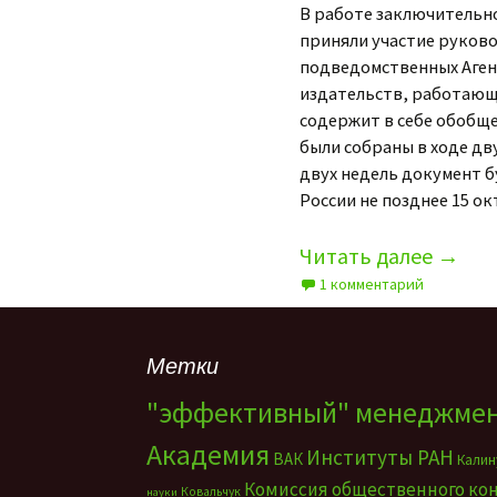
В работе заключительн
приняли участие руково
подведомственных Аген
издательств, работающи
содержит в себе обобщ
были собраны в ходе дв
двух недель документ б
России не позднее 15 ок
Читать далее
→
1 комментарий
Метки
"эффективный" менеджме
Академия
Институты РАН
ВАК
Калин
Комиссия общественного ко
Ковальчук
науки