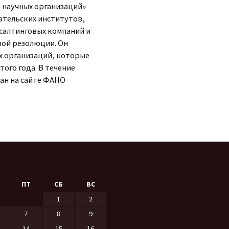
 научных организаций»
ательских институтов,
салтинговых компаний и
вой резолюции. Он
х организаций, которые
ого года. В течение
ан на сайте ФАНО
ПТ
СБ
ВС
1
2
7
8
9
14
15
16