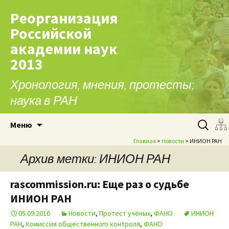
Реорганизация
Российской
академии наук
2013
Хронология, мнения, протесты;
наука в РАН
Перейти к содержимому
Найти:
Меню
Главная
>
Новости
> ИНИОН РАН
Архив метки: ИНИОН РАН
rascommission.ru: Еще раз о судьбе
ИНИОН РАН
05.09.2016
Новости
,
Протест учёных
,
ФАНО
ИНИОН
РАН
,
Комиссия общественного контроля
,
ФАНО