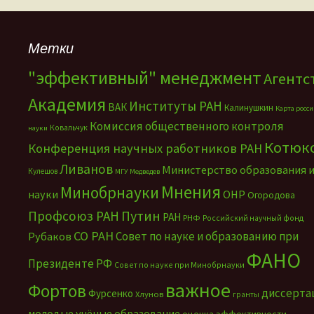
Метки
"эффективный" менеджмент
Агентс
Академия
Институты РАН
ВАК
Калинушкин
Карта росс
Комиссия общественного контроля
Ковальчук
науки
Котюк
Конференция научных работников РАН
Ливанов
Министерство образования 
Кулешов
МГУ
Медведев
Мнения
Минобрнауки
науки
ОНР
Огородова
Путин
Профсоюз РАН
РАН
РНФ
Российский научный фонд
СО РАН
Совет по науке и образованию при
Рубаков
ФАНО
Президенте РФ
Совет по науке при Минобрнауки
важное
Фортов
диссерта
Фурсенко
Хлунов
гранты
молодые учёные
образование