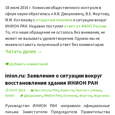
18 июля 2016 г. Комиссия общественного контроля в
сфере науки обрати­лась к А.В. Дворковичу, В.Е. Фортову,
М.М. Котюкову с
открытым письмом
о ситуа­ции вокруг
ИНИОН РАН. Недавно поступил
ответ от ФАНО России
.
То, что наше обращение не осталось без внимания, не
может не вызывать удовлетворения. Однако мы не
можем оставить полученный ответ без комментария.
Читать далее
→
Добавить комментарий
inion.ru: Заявление о ситуации вокруг
восстановления здания ИНИОН РАН
29.07.2016
Институты РАН
,
Новости
,
Протест учёных
,
ФАНО
Дворкович
,
ИНИОН РАН
,
Котюков
,
Фортов
,
Фурсенко
Руководство ИНИОН РАН направило официальные
письма Заместителю Председателя Правительства