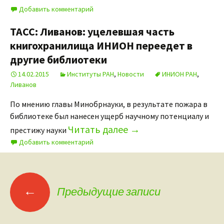
Добавить комментарий
ТАСС: Ливанов: уцелевшая часть
книгохранилища ИНИОН переедет в
другие библиотеки
14.02.2015
Институты РАН
,
Новости
ИНИОН РАН
,
Ливанов
По мнению главы Минобрнауки, в результате пожара в
библиотеке был нанесен ущерб научному потенциалу и
Читать далее
→
престижу науки
Добавить комментарий
←
Предыдущие записи
Навигация по записям