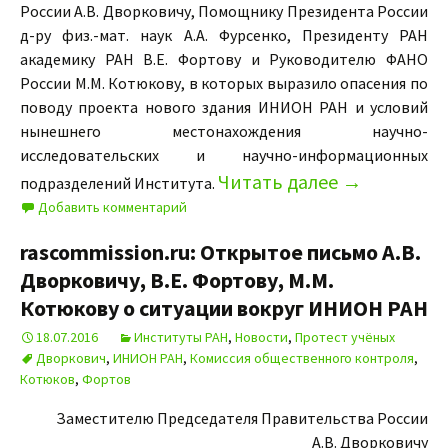
России А.В. Дворковичу, Помощнику Президента России
д-ру физ.-мат. наук А.А. Фурсенко, Президенту РАН
академику РАН В.Е. Фортову и Руководителю ФАНО
России М.М. Котюкову, в которых выразило опасения по
поводу проекта нового здания ИНИОН РАН и условий
нынешнего местонахождения научно-
исследовательских и научно-информационных
Читать далее
→
подразделений Института.
Добавить комментарий
rascommission.ru: Открытое письмо А.В.
Дворковичу, В.Е. Фортову, М.М.
Котюкову о ситуации вокруг ИНИОН РАН
18.07.2016
Институты РАН
,
Новости
,
Протест учёных
Дворкович
,
ИНИОН РАН
,
Комиссия общественного контроля
,
Котюков
,
Фортов
Заместителю Председателя Правительства России
А.В. Дворковичу