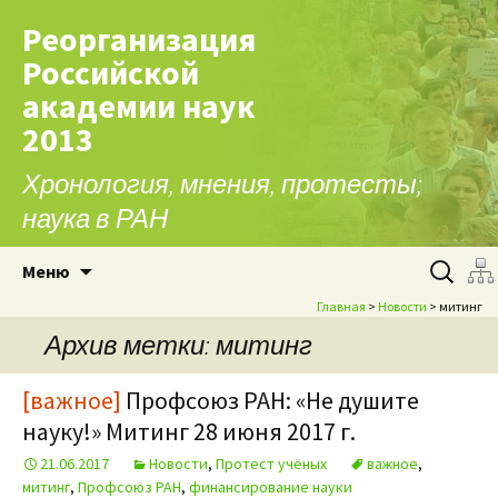
Реорганизация
Российской
академии наук
2013
Хронология, мнения, протесты;
наука в РАН
Перейти к содержимому
Найти:
Меню
Главная
>
Новости
> митинг
Архив метки: митинг
[важное]
Профсоюз РАН: «Не душите
науку!» Митинг 28 июня 2017 г.
21.06.2017
Новости
,
Протест учёных
важное
,
митинг
,
Профсоюз РАН
,
финансирование науки