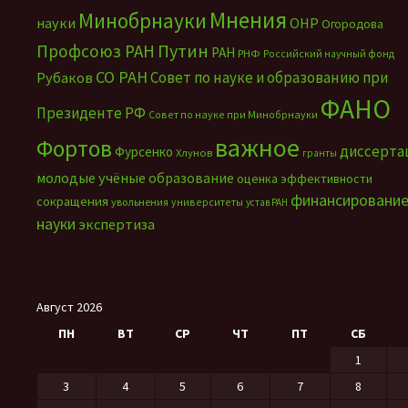
Мнения
Минобрнауки
науки
ОНР
Огородова
Путин
Профсоюз РАН
РАН
РНФ
Российский научный фонд
СО РАН
Совет по науке и образованию при
Рубаков
ФАНО
Президенте РФ
Совет по науке при Минобрнауки
важное
Фортов
диссерта
Фурсенко
Хлунов
гранты
молодые учёные
образование
оценка эффективности
финансировани
сокращения
увольнения
университеты
устав РАН
науки
экспертиза
Август 2026
ПН
ВТ
СР
ЧТ
ПТ
СБ
1
3
4
5
6
7
8