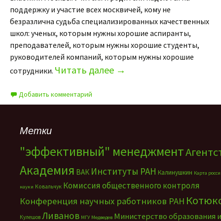
поддержку и участие всех москвичей, кому не
безразлична судьба специализированных качественных
школ: ученых, которым нужны хорошие аспиранты,
преподавателей, которым нужны хорошие студенты,
руководителей компаний, которым нужны хорошие
Читать далее
→
сотрудники.
Добавить комментарий
Метки
"эффективный" менеджмент
Агентс
Академия
Институты РАН
ВАК
Калинушкин
Карта росс
Комиссия общественного контроля
Ковальчук
науки
Котюк
Конференция научных работников РАН
Ливанов
Министерство образования 
Кулешов
МГУ
Медведев