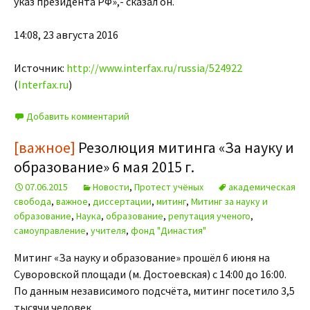
указ президента РФ»,- сказал он.
14:08, 23 августа 2016
Источник:
http://www.interfax.ru/russia/524922
(
Interfax.ru
)
Добавить комментарий
[важное]
Резолюция митинга «За науку и
образование» 6 мая 2015 г.
07.06.2015
Новости
,
Протест учёных
академическая
свобода
,
важное
,
диссертации
,
митинг
,
Митинг за науку и
образование
,
Наука
,
образование
,
репутация ученого
,
самоуправление
,
учителя
,
фонд "Династия"
Митинг «За науку и образование» прошёл 6 июня на
Суворовской площади (м. Достоевская) с 14:00 до 16:00.
По данным независимого подсчёта, митинг посетило 3,5
тысячи человек.