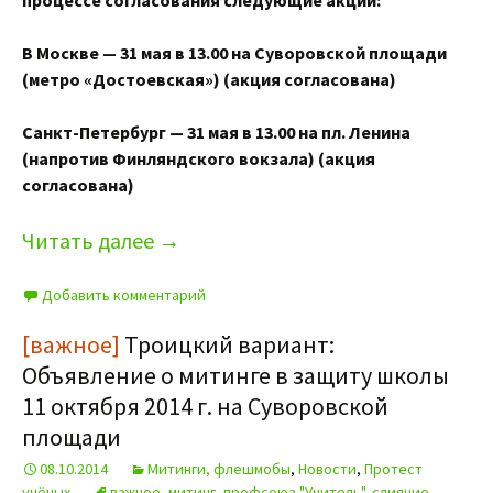
процессе согласования следующие акции:
В Москве — 31 мая в 13.00 на Суворовской площади
(метро «Достоевская») (акция согласована)
Санкт-Петербург — 31 мая в 13.00 на пл. Ленина
(напротив Финляндского вокзала) (акция
согласована)
Читать далее
→
Добавить комментарий
[важное]
Троицкий вариант:
Объявление о митинге в защиту школы
11 октября 2014 г. на Суворовской
площади
08.10.2014
Митинги, флешмобы
,
Новости
,
Протест
учёных
важное
,
митинг
,
профсоюз "Учитель"
,
слияние