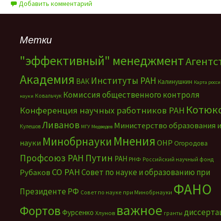
Добавить комментарий
Метки
"эффективный" менеджмент
Агентс
Академия
Институты РАН
ВАК
Калинушкин
Карта росс
Комиссия общественного контроля
Ковальчук
науки
Котюк
Конференция научных работников РАН
Ливанов
Министерство образования 
Кулешов
МГУ
Медведев
Мнения
Минобрнауки
науки
ОНР
Огородова
Путин
Профсоюз РАН
РАН
РНФ
Российский научный фонд
СО РАН
Совет по науке и образованию при
Рубаков
ФАНО
Президенте РФ
Совет по науке при Минобрнауки
важное
Фортов
диссерта
Фурсенко
Хлунов
гранты