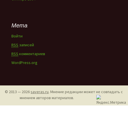
Мета
Войти
RSS
записей
RSS
комментариев
WordPress.org
© 2013 — 2026
saveras.ru
. Мнение редакции может не совпадать с
мнением авторов материалов.