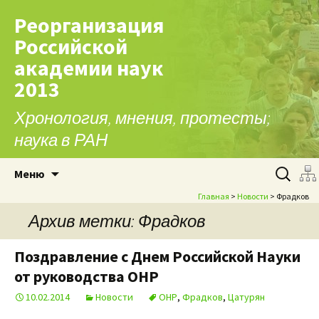
Реорганизация
Российской
академии наук
2013
Хронология, мнения, протесты;
наука в РАН
Перейти к содержимому
Найти:
Меню
Главная
>
Новости
> Фрадков
Архив метки: Фрадков
Поздравление с Днем Российской Науки
от руководства ОНР
10.02.2014
Новости
ОНР
,
Фрадков
,
Цатурян