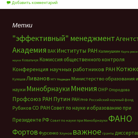
Добавить комментарий
Метки
"эффективный" менеджмент
Агентс
Академия
Институты РАН
ВАК
Калинушкин
Карта росс
Комиссия общественного контроля
Ковальчук
науки
Котюк
Конференция научных работников РАН
Ливанов
Министерство образования 
Кулешов
МГУ
Медведев
Мнения
Минобрнауки
науки
ОНР
Огородова
Путин
Профсоюз РАН
РАН
РНФ
Российский научный фонд
СО РАН
Совет по науке и образованию при
Рубаков
ФАНО
Президенте РФ
Совет по науке при Минобрнауки
важное
Фортов
диссерта
Фурсенко
Хлунов
гранты