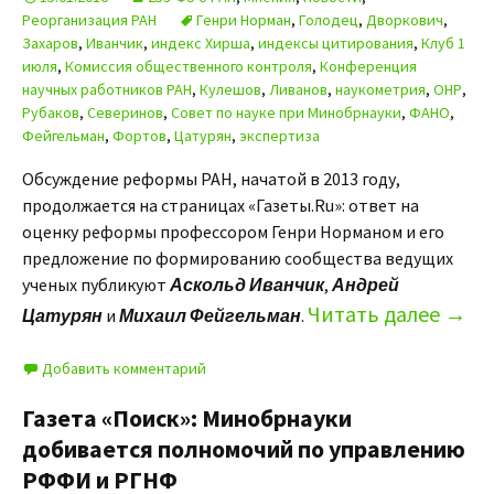
Реорганизация РАН
Генри Норман
,
Голодец
,
Дворкович
,
Захаров
,
Иванчик
,
индекс Хирша
,
индексы цитирования
,
Клуб 1
июля
,
Комиссия общественного контроля
,
Конференция
научных работников РАН
,
Кулешов
,
Ливанов
,
наукометрия
,
ОНР
,
Рубаков
,
Северинов
,
Совет по науке при Минобрнауки
,
ФАНО
,
Фейгельман
,
Фортов
,
Цатурян
,
экспертиза
Обсуждение реформы РАН, начатой в 2013 году,
продолжается на страницах «Газеты.Ru»: ответ на
оценку реформы профессором Генри Норманом и его
предложение по формированию сообщества ведущих
ученых публикуют
Аскольд Иванчик
,
Андрей
Читать далее
→
Цатурян
и
Михаил Фейгельман
.
Добавить комментарий
Газета «Поиск»: Минобрнауки
добивается полномочий по управлению
РФФИ и РГНФ