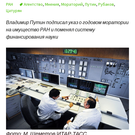
РАН
Агентство
,
Мнения
,
Мораторий
,
Путин
,
Рубаков
,
Цатурян
Владимир Путин подписал указ о годовом моратории
на имущество РАН и поменял систему
финансирования науки
Фото: М. Шеметов/ИТАР-ТАСС