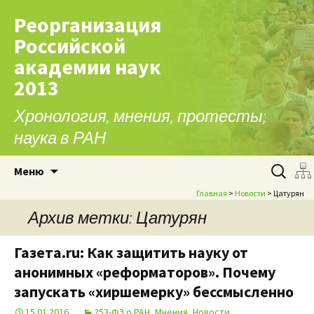
Реорганизация
Российской
академии наук
2013
Хронология, мнения, протесты;
наука в РАН
Перейти к содержимому
Найти:
Меню
Главная
>
Новости
> Цатурян
Архив метки: Цатурян
Газета.ru: Как защитить науку от
анонимных «реформаторов». Почему
запускать «хиршемерку» бессмысленно
15.01.2016
253-ФЗ о РАН
,
Мнения
,
Новости
,