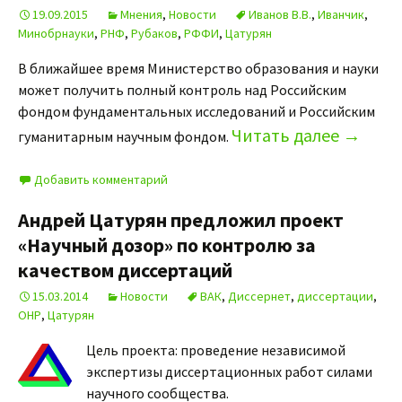
19.09.2015
Мнения
,
Новости
Иванов В.В.
,
Иванчик
,
Минобрнауки
,
РНФ
,
Рубаков
,
РФФИ
,
Цатурян
В ближайшее время Министерство образования и науки
может получить полный контроль над Российским
фондом фундаментальных исследований и Российским
Читать далее
→
гуманитарным научным фондом.
Добавить комментарий
Андрей Цатурян предложил проект
«Научный дозор» по контролю за
качеством диссертаций
15.03.2014
Новости
ВАК
,
Диссернет
,
диссертации
,
ОНР
,
Цатурян
Цель проекта: проведение независимой
экспертизы диссертационных работ силами
научного сообщества.