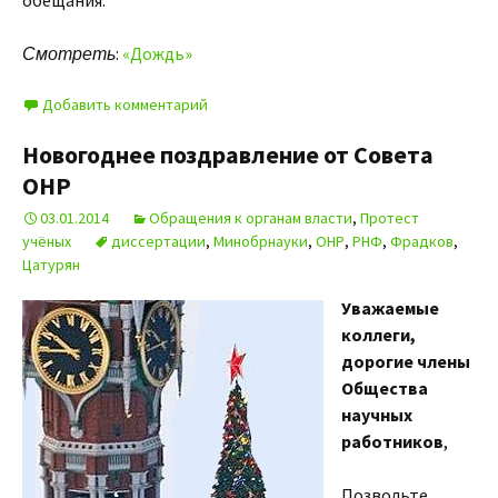
обещания.
Смотреть
:
«Дождь»
Добавить комментарий
Новогоднее поздравление от Совета
ОНР
03.01.2014
Обращения к органам власти
,
Протест
учёных
диссертации
,
Минобрнауки
,
ОНР
,
РНФ
,
Фрадков
,
Цатурян
Уважаемые
коллеги,
дорогие члены
Общества
научных
работников
,
Позвольте