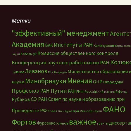
Метки
"эффективный" менеджмент
Агентс
Академия
Институты РАН
ВАК
Калинушкин
Карта росс
Комиссия общественного контроля
Ковальчук
науки
Котюк
Конференция научных работников РАН
Ливанов
Министерство образования 
Кулешов
МГУ
Медведев
Мнения
Минобрнауки
науки
ОНР
Огородова
Путин
Профсоюз РАН
РАН
РНФ
Российский научный фонд
СО РАН
Совет по науке и образованию при
Рубаков
ФАНО
Президенте РФ
Совет по науке при Минобрнауки
важное
Фортов
диссерта
Фурсенко
Хлунов
гранты