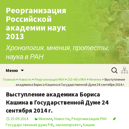
Реорганизация
Российской
академии наук
2013
Хронология, мнения, протесты;
наука в РАН
Перейти к содержимому
Найти:
Меню
Главная
>
Новости
>
Реорганизация РАН
>
253-ФЗ о РАН
>
Мнения
> Выступление
академика Бориса Кашина в Государственной Думе 24 сентября 2014 г.
Выступление академика Бориса
Кашина в Государственной Думе 24
сентября 2014 г.
25.09.2014
Мнения
,
Новости
,
Реорганизация РАН
Государственная дума РФ
,
законопроект
,
Кашин