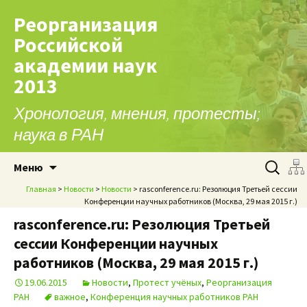
Реорганизация
Российской
академии наук
2013
Хронология, мнения, протесты;
наука в РАН
Перейти к содержимому
Найти:
Меню
Главная
>
Новости
>
Новости
> rasconference.ru: Резолюция Третьей сессии
Конференции научных работников (Москва, 29 мая 2015 г.)
rasconference.ru: Резолюция Третьей
сессии Конференции научных
работников (Москва, 29 мая 2015 г.)
19.06.2015
Новости
,
Протест учёных
,
Реорганизация
РАН
важное
,
Конференция научных работников РАН