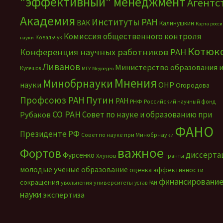
"эффективный" менеджмент
Агентс
Академия
Институты РАН
ВАК
Калинушкин
Карта росс
Комиссия общественного контроля
Ковальчук
науки
Котюк
Конференция научных работников РАН
Ливанов
Министерство образования 
Кулешов
МГУ
Медведев
Мнения
Минобрнауки
науки
ОНР
Огородова
Путин
Профсоюз РАН
РАН
РНФ
Российский научный фонд
СО РАН
Совет по науке и образованию при
Рубаков
ФАНО
Президенте РФ
Совет по науке при Минобрнауки
важное
Фортов
диссерта
Фурсенко
Хлунов
гранты
молодые учёные
образование
оценка эффективности
финансировани
сокращения
увольнения
университеты
устав РАН
науки
экспертиза