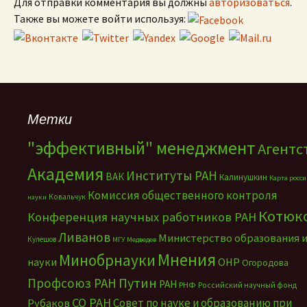
Для отправки комментария вы должны
авторизоваться
.
Также вы можете войти используя:
Метки
"эффективный" менеджмент
Агентс
Академия
Институты РАН
ВАК
Калинушкин
Карта росс
Комиссия общественного контроля
Ковальчук
науки
Котюк
Конференция научных работников РАН
Ливанов
Министерство образования 
Кулешов
МГУ
Медведев
Мнения
Минобрнауки
науки
ОНР
Огородова
Путин
Профсоюз РАН
РАН
РНФ
Российский научный фонд
СО РАН
Совет по науке и образованию при
Рубаков