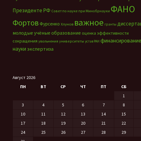
ФАНО
Президенте РФ
Совет по науке при Минобрнауки
важное
Фортов
диссерта
Фурсенко
Хлунов
гранты
молодые учёные
образование
оценка эффективности
финансировани
сокращения
увольнения
университеты
устав РАН
науки
экспертиза
Август 2026
ПН
ВТ
СР
ЧТ
ПТ
СБ
1
3
4
5
6
7
8
10
11
12
13
14
15
17
18
19
20
21
22
24
25
26
27
28
29