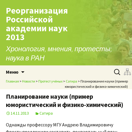
Реорганизация
Российской
академии наук
2013
Хронология, мнения, протесты;
наука в РАН
Перейти к содержимому
Найти:
Меню
Главная
>
Новости
>
Протест учёных
>
Сатира
> Планирование науки (пример
юмористический и физико-химический)
Планирование науки (пример
юмористический и физико-химический)
14.11.2013
Сатира
Однажды профессору МГУ Андрею Владимировичу
Фросту предложили составить поквартальный план