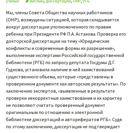
учёных
Вислый
,
диссертации
,
ОНР
,
РГБ
Мы, члены Совета Общества научных работников
(ОНР), возмущены ситуацией, которая складывается
вокруг диссертации уполномоченного по правам
ребенка при Президенте РФ П.А. Астахова. Проверка его
докторской диссертации на тему «Юридические
конфликты и современные формы их разрешения»,
выполненная экспертами Российской государственной
библиотеки (РГБ) по запросу депутата Госдумы Д.Г.
Гудкова, установила наличие в ней заимствований
существенного объема, которые «представлены в
проверенном документе как авторские результаты». По
заключению экспертов, «выявленные в результате
проверки некорректные заимствования и их характер
не позволяют считать проверенный документ
оригинальным по отношению к электронной
библиотеке диссертаций и авторефератов РГБ». Судя
по этому заключению, диссертация не подтверждает