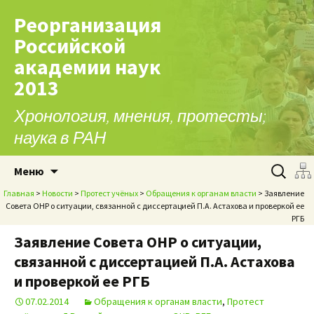
Реорганизация
Российской
академии наук
2013
Хронология, мнения, протесты;
наука в РАН
Перейти к содержимому
Найти:
Меню
Главная
>
Новости
>
Протест учёных
>
Обращения к органам власти
> Заявление
Совета ОНР о ситуации, связанной с диссертацией П.А. Астахова и проверкой ее
РГБ
Заявление Совета ОНР о ситуации,
связанной с диссертацией П.А. Астахова
и проверкой ее РГБ
07.02.2014
Обращения к органам власти
,
Протест