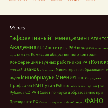
Метки
"эффективный" менеджмент
Агентс
Академия
Институты РАН
ВАК
Калинушкин
Карта росс
Комиссия общественного контроля
Ковальчук
науки
Котюк
Конференция научных работников РАН
Ливанов
Министерство образования 
Кулешов
МГУ
Медведев
Мнения
Минобрнауки
науки
ОНР
Огородова
Путин
Профсоюз РАН
РАН
РНФ
Российский научный фонд
СО РАН
Совет по науке и образованию при
Рубаков
ФАНО
Президенте РФ
Совет по науке при Минобрнауки