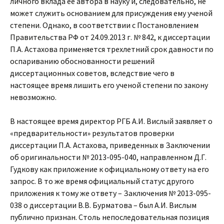
личного вклада ее автора в науку и, следовательно, не
может служить основанием для присуждения ему ученой
степени. Однако, в соответствии с Постановлением
Правительства РФ от 24.09.2013 г. № 842, к диссертации
П.А. Астахова применяется трехлетний срок давности по
оспариванию обоснованности решений
диссертационных советов, вследствие чего в
настоящее время лишить его ученой степени по закону
невозможно.
В настоящее время директор РГБ А.И. Вислый заявляет о
«предварительности» результатов проверки
диссертации П.А. Астахова, приведенных в Заключении
об оригинальности № 2013-095-040, направленном Д.Г.
Гудкову как приложение к официальному ответу на его
запрос. В то же время официальный статус другого
приложения к тому же ответу – Заключения № 2013-095-
038 о диссертации В.В. Бурматова – был А.И. Вислым
публично признан. Столь непоследовательная позиция