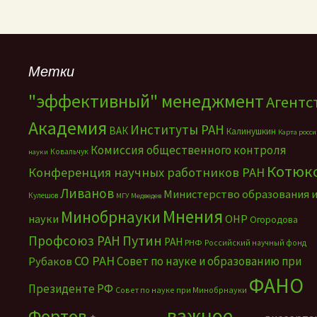
Метки
"эффективный" менеджмент
Агентс
Академия
Институты РАН
ВАК
Калинушкин
Карта росс
Комиссия общественного контроля
Ковальчук
науки
Котюк
Конференция научных работников РАН
Ливанов
Министерство образования 
Кулешов
МГУ
Медведев
Мнения
Минобрнауки
науки
ОНР
Огородова
Путин
Профсоюз РАН
РАН
РНФ
Российский научный фонд
СО РАН
Совет по науке и образованию при
Рубаков
ФАНО
Президенте РФ
Совет по науке при Минобрнауки
важное
Фортов