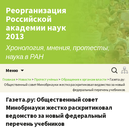
Реорганизация
Российской
академии наук
2013
Хронология, мнения, протесты;
наука в РАН
Перейти к содержимому
Найти:
Меню
Главная
>
Новости
>
Протест учёных
>
Обращения к органам власти
> Газета.ру:
Общественный совет Минобрнауки жестко раскритиковал ведомство за новый
федеральный перечень учебников
Газета.ру: Общественный совет
Минобрнауки жестко раскритиковал
ведомство за новый федеральный
перечень учебников