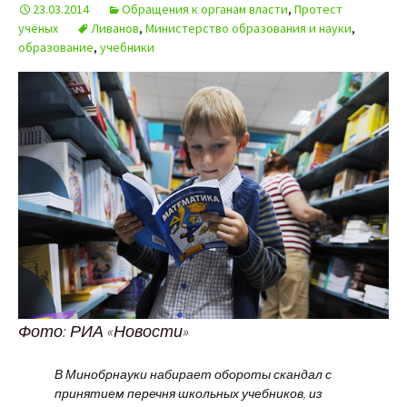
23.03.2014
Обращения к органам власти
,
Протест
учёных
Ливанов
,
Министерство образования и науки
,
образование
,
учебники
Фото: РИА «Новости»
В Минобрнауки набирает обороты скандал с
принятием перечня школьных учебников, из