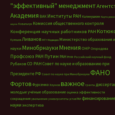
"эффективный" менеджмент
Агентс
Академия
Институты РАН
ВАК
Калинушкин
Карта росс
Комиссия общественного контроля
Ковальчук
науки
Котюк
Конференция научных работников РАН
Ливанов
Министерство образования 
Кулешов
МГУ
Медведев
Мнения
Минобрнауки
науки
ОНР
Огородова
Путин
Профсоюз РАН
РАН
РНФ
Российский научный фонд
СО РАН
Совет по науке и образованию при
Рубаков
ФАНО
Президенте РФ
Совет по науке при Минобрнауки
важное
Фортов
диссерта
Фурсенко
Хлунов
гранты
молодые учёные
образование
оценка эффективности
финансировани
сокращения
увольнения
университеты
устав РАН
науки
экспертиза