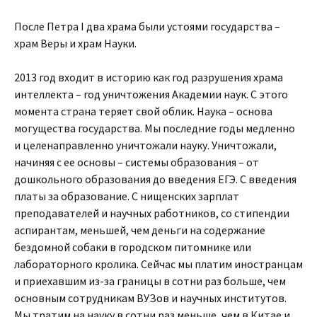
После Петра I два храма были устоями государства –
храм Веры и храм Науки.
2013 год входит в историю как год разрушения храма
интеллекта – год уничтожения Академии наук. С этого
момента страна теряет свой облик. Наука – основа
могущества государства. Мы последние годы медленно
и целенаправленно уничтожали науку. Уничтожали,
начиняя с ее основы – системы образования – от
дошкольного образования до введения ЕГЭ. С введения
платы за образование. С нищенских зарплат
преподавателей и научных работников, со стипендии
аспирантам, меньшей, чем деньги на содержание
бездомной собаки в городском питомнике или
лабораторного кролика. Сейчас мы платим иностранцам
и приехавшим из-за границы в сотни раз больше, чем
основным сотрудникам ВУЗов и научных институтов.
Мы тратим на науку в сотни раз меньше, чем в Китае и