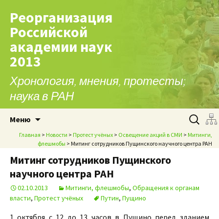
Реорганизация
Российской
академии наук
2013
Хронология, мнения, протесты;
наука в РАН
Перейти к содержимому
Найти:
Меню
Главная
>
Новости
>
Протест учёных
>
Освещение акций в СМИ
>
Митинги,
флешмобы
> Митинг сотрудников Пущинского научного центра РАН
Митинг сотрудников Пущинского
научного центра РАН
02.10.2013
Митинги, флешмобы
,
Обращения к органам
власти
,
Протест учёных
Путин
,
Пущино
1 октября с 12 до 13 часов в Пущино перед зданием