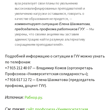
вуза реализует свои планы по увольнению
высококвалифицированных преподавателей и
увеличению нагрузки оставшимся, говорить о
качестве образования не придется,
—
комментирует ситуацию Елена Шахматова,
председатель профкома работников ГУУ. —
Мы
уверены, что своими акциями мы заставим
администрацию найти разумную альтернативу
сокращениям преподавателей!».
Подробней информацию о ситуации в ГУУ можно узнать
по телефонам:
+7 915 212 40 07 — Владимир Комов (оргсекретарь
Профсоюза «Университетская солидарность»);
+7 916 017 12 72 — Елена Шахматова (председатель
профкома, доцент ГУУ).
Источник
:
Рабкор.ру
.
См. также
:
сайт профсоюза «Университетская