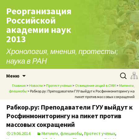
Реорганизация
Российской
академии наук
2013
Хронология, мнения, протесты;
наука в РАН
Перейти к содержимому
Найти:
Меню
Главная
>
Новости
>
Протест учёных
>
Освещение акций в СМИ
>
Митинги,
флешмобы
> Рабкор.ру: Преподаватели ГУУ выйдут к Росфинмониторингу на
пикет против массовых сокращений
Рабкор.ру: Преподаватели ГУУ выйдут к
Росфинмониторингу на пикет против
массовых сокращений
19.06.2014
Митинги, флешмобы
,
Протест учёных
,