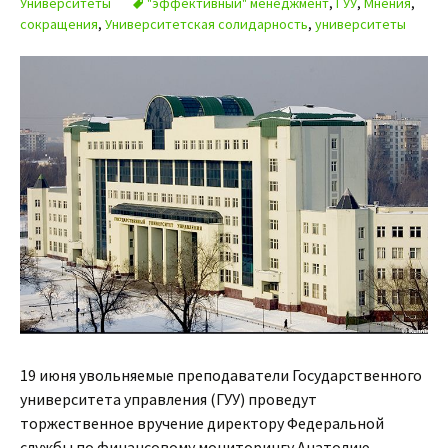
Университеты
"эффективный" менеджмент
,
ГУУ
,
Мнения
,
сокращения
,
Университетская солидарность
,
университеты
19 июня увольняемые преподаватели Государственного
университета управления (ГУУ) проведут
торжественное вручение директору Федеральной
службы по финансовому мониторингу Анатолию