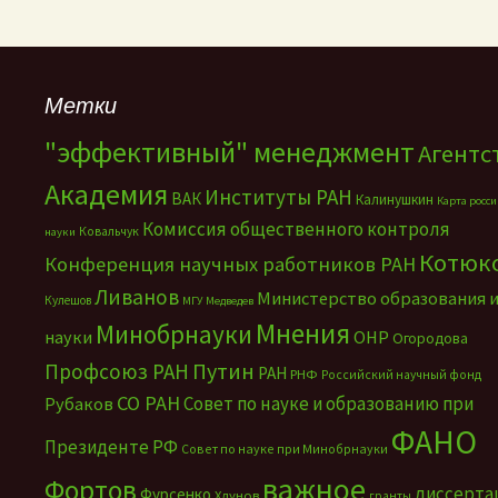
Метки
"эффективный" менеджмент
Агентс
Академия
Институты РАН
ВАК
Калинушкин
Карта росс
Комиссия общественного контроля
Ковальчук
науки
Котюк
Конференция научных работников РАН
Ливанов
Министерство образования 
Кулешов
МГУ
Медведев
Мнения
Минобрнауки
науки
ОНР
Огородова
Путин
Профсоюз РАН
РАН
РНФ
Российский научный фонд
СО РАН
Совет по науке и образованию при
Рубаков
ФАНО
Президенте РФ
Совет по науке при Минобрнауки
важное
Фортов
диссерта
Фурсенко
Хлунов
гранты