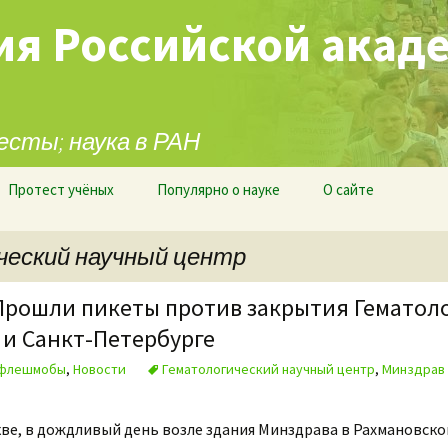
ия Российской акад
есты; наука в РАН
Протест учёных
Популярно о науке
О сайте
ческий научный центр
 Прошли пикеты против закрытия Гематол
 и Санкт-Петербурге
 флешмобы
,
Новости
Гематологический научный центр
,
Минздрав
кве, в дождливый день возле здания Минздрава в Рахмановско