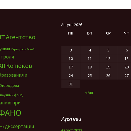
Август 2026
ПН
ВТ
СР
ЧТ
нт
Агентство
ушкин
Карта российской
3
4
5
6
нтроля
10
11
12
13
Котюков
АН
17
18
19
20
бразования и
24
25
26
27
31
Огородова
« Авг
 научный фонд
ванию при
ФАНО
Архивы
диссертации
нты
Август 2023