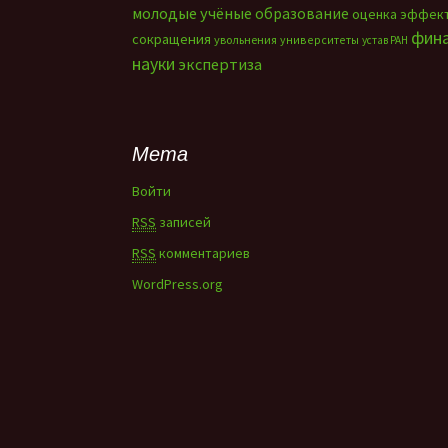
молодые учёные
образование
оценка эффек
фин
сокращения
увольнения
университеты
устав РАН
науки
экспертиза
Мета
Войти
RSS
записей
RSS
комментариев
WordPress.org