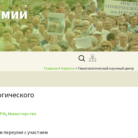
емии
Найти:
Главная
>
Новости
> Гематологический научный центр
огического
 РФ
,
Министерство
м переулке с участием