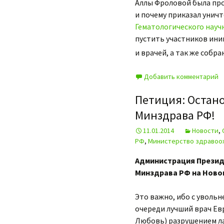
Аллы Фроловой была про
и почему приказал уничт
Гематологического науч
пустить участников ин
и врачей, а так же собр
Добавить комментарий
Петиция: Остан
Минздрава РФ!
11.01.2014
Новости
,
РФ
,
Министерство здравоо
Администрация Презид
Минздрава РФ на Ново
Это важно, ибо с увольн
очереди лучший врач Ев
Любовь) разрушением л