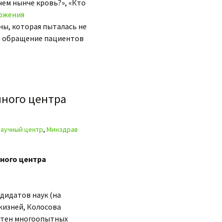
чем нынче кровь?», «Кто
ожения
ны, которая пыталась не
о обращение пациентов
чного центра
научный центр
,
Минздрав
ного центра
дидатов наук (на
жизней, Колосова
отен многоопытных