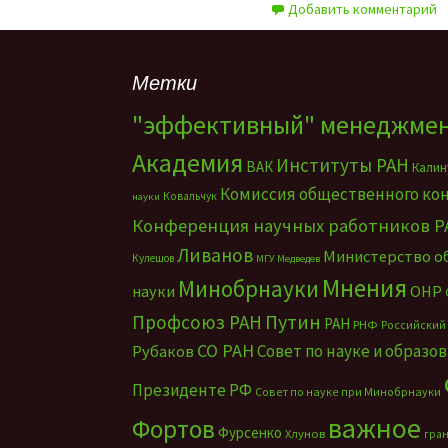
Добавить комментарий
Метки
"эффективный" менеджме
Академия
Институты РАН
ВАК
Калин
Комиссия общественного ко
Ковальчук
науки
Конференция научных работников Р
Ливанов
Министерство о
Кулешов
МГУ
Медведев
Мнения
Минобрнауки
науки
ОНР
Путин
Профсоюз РАН
РАН
РНФ
Российский
СО РАН
Совет по науке и образо
Рубаков
Президенте РФ
Совет по науке при Минобрнауки
важное
Фортов
Фурсенко
Хлунов
гра