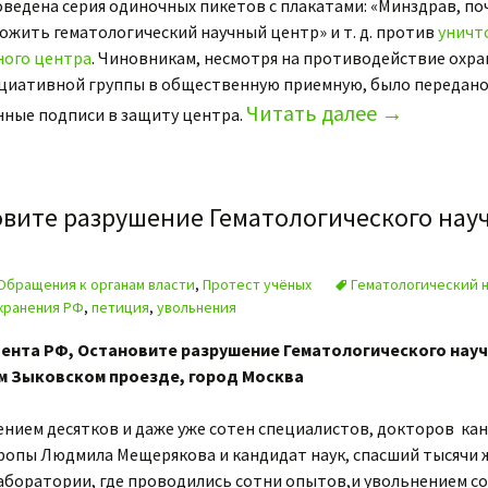
ведена серия одиночных пикетов с плакатами: «Минздрав, по
ожить гематологический научный центр» и т. д. против
уничт
ного центра
. Чиновникам, несмотря на противодействие охра
ициативной группы в общественную приемную, было передан
Читать далее
→
анные подписи в защиту центра.
овите разрушение Гематологического нау
Обращения к органам власти
,
Протест учёных
Гематологический 
хранения РФ
,
петиция
,
увольнения
ента РФ, Остановите разрушение Гематологического науч
м Зыковском проезде, город Москва
ением десятков и даже уже сотен специалистов, докторов кан
ропы Людмила Мещерякова и кандидат наук, спасший тысячи 
аборатории, где проводились сотни опытов,и увольнением с