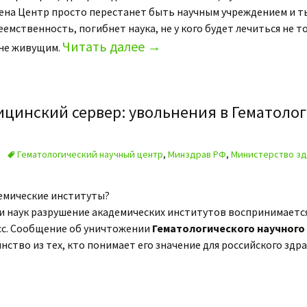
ена Центр просто перестанет быть научным учреждением и т
еемственность, погибнет наука, не у кого будет лечиться не 
Читать далее
→
ыне живущим.
ицинский сервер: увольнения в Гематоло
Гематологический научный центр
,
Минздрав РФ
,
Министерство зд
емические институты?
и наук разрушение академических институтов воспринимается
сс. Сообщение об уничтожении
Гематологического научного
ство из тех, кто понимает его значение для российского здр