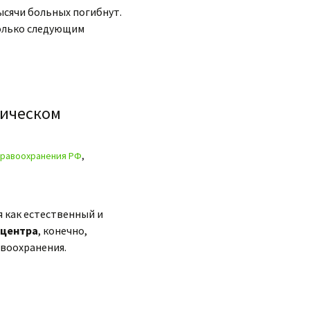
ысячи больных погибнут.
только следующим
гическом
равоохранения РФ
,
 как естественный и
 центра
, конечно,
авоохранения.