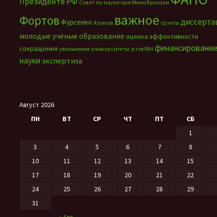
Президенте РФ
Совет по науке при Минобрнауки
важное
Фортов
диссерта
Фурсенко
Хлунов
гранты
молодые учёные
образование
оценка эффективности
финансировани
сокращения
увольнения
университеты
устав РАН
науки
экспертиза
Август 2026
ПН
ВТ
СР
ЧТ
ПТ
СБ
1
3
4
5
6
7
8
10
11
12
13
14
15
17
18
19
20
21
22
24
25
26
27
28
29
31