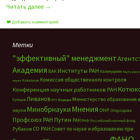
Читать далее
→
Добавить комментарий
Метки
"эффективный" менеджмент
Агентс
Академия
Институты РАН
ВАК
Калинушкин
Карта росс
Комиссия общественного контроля
Ковальчук
науки
Котюк
Конференция научных работников РАН
Ливанов
Министерство образования 
Кулешов
МГУ
Медведев
Мнения
Минобрнауки
науки
ОНР
Огородова
Путин
Профсоюз РАН
РАН
РНФ
Российский научный фонд
СО РАН
Совет по науке и образованию при
Рубаков
ФАНО