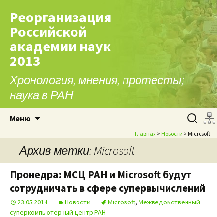
Реорганизация
Российской
академии наук
2013
Хронология, мнения, протесты;
наука в РАН
Перейти к содержимому
Найти:
Меню
Главная
>
Новости
> Microsoft
Архив метки: Microsoft
Пронедра: МСЦ РАН и Microsoft будут
сотрудничать в сфере супервычислений
23.05.2014
Новости
Microsoft
,
Межведомственный
суперкомпьютерный центр РАН