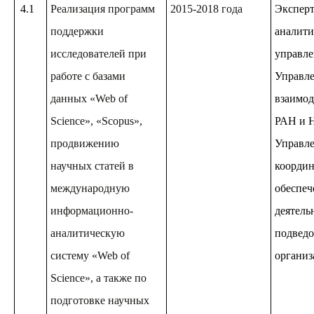
4.1
Реализация программ
2015-2018 года
Эксперт
поддержки
аналити
исследователей при
управле
работе с базами
Управле
данных «Web of
взаимод
Science», «Scopus»,
РАН и 
продвижению
Управле
научных статей в
координ
международную
обеспе
информационно-
деятель
аналитическую
подвед
систему «Web of
организ
Science», а также по
подготовке научных