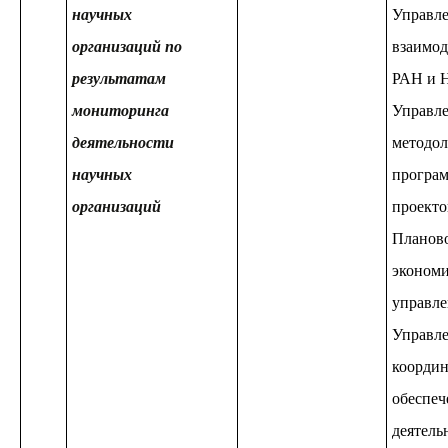
научных
Управле
организаций по
взаимод
результатам
РАН и 
мониторинга
Управл
деятельности
методол
научных
програм
организаций
проекто
Планов
экономи
управле
Управле
координ
обеспе
деятель