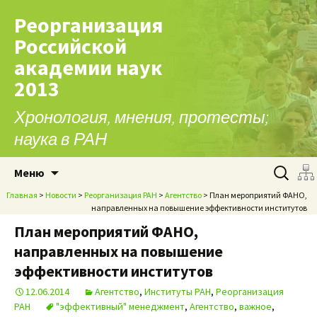
Реорганизация
Российской
академии наук
2013
Хронология, мнения, протесты;
наука в РАН
Перейти к содержимому
Найти:
Меню
Главная
>
Новости
>
Реорганизация РАН
>
Агентство
> План мероприятий ФАНО,
направленных на повышение эффективности институтов
План мероприятий ФАНО,
направленных на повышение
эффективности институтов
12.06.2014
Агентство
,
Институты РАН
,
Реорганизация
РАН
"эффективный" менеджмент
,
Агентство
,
важное
,