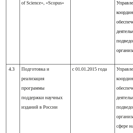
of Science», «Scopus»
Управле
координ
обеспе
деятель
подвед
организ
4.3
Подготовка и
с 01.01.2015 года
Управле
реализация
координ
программы
обеспе
поддержки научных
деятель
изданий в России
подвед
организ
сфере н