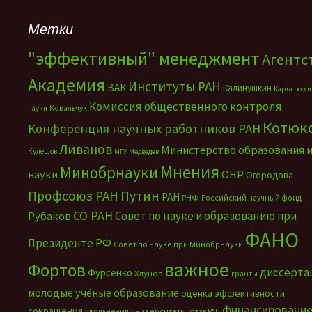
Метки
"эффективный" менеджмент
Агентс
Академия
Институты РАН
ВАК
Калинушкин
Карта росс
Комиссия общественного контроля
Ковальчук
науки
Котюк
Конференция научных работников РАН
Ливанов
Министерство образования 
Кулешов
МГУ
Медведев
Мнения
Минобрнауки
науки
ОНР
Огородова
Путин
Профсоюз РАН
РАН
РНФ
Российский научный фонд
СО РАН
Совет по науке и образованию при
Рубаков
ФАНО
Президенте РФ
Совет по науке при Минобрнауки
важное
Фортов
диссерта
Фурсенко
Хлунов
гранты
молодые учёные
образование
оценка эффективности
финансировани
сокращения
увольнения
университеты
устав РАН