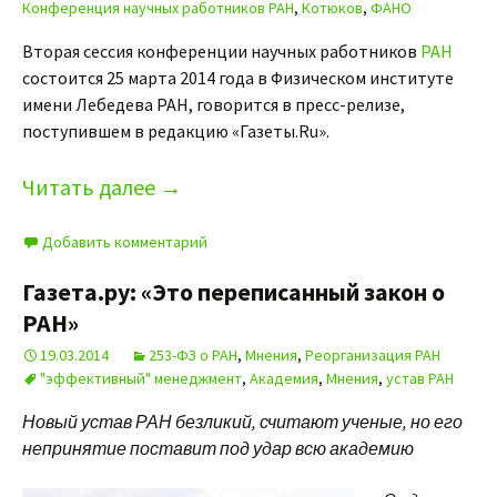
Конференция научных работников РАН
,
Котюков
,
ФАНО
Вторая сессия конференции научных работников
РАН
состоится 25 марта 2014 года в Физическом институте
имени Лебедева РАН, говорится в пресс-релизе,
поступившем в редакцию «Газеты.Ru».
Читать далее
→
Добавить комментарий
Газета.ру: «Это переписанный закон о
РАН»
19.03.2014
253-ФЗ о РАН
,
Мнения
,
Реорганизация РАН
"эффективный" менеджмент
,
Академия
,
Мнения
,
устав РАН
Новый устав РАН безликий, считают ученые, но его
непринятие поставит под удар всю академию