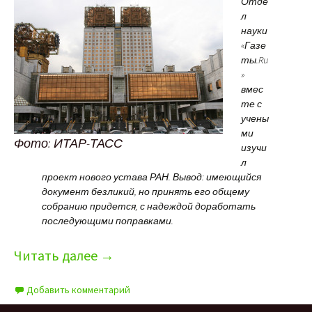
Отде
л
науки
«Газе
ты.Ru
»
вмес
те с
учены
ми
Фото: ИТАР-ТАСС
изучи
л
проект нового устава РАН. Вывод: имеющийся
документ безликий, но принять его общему
собранию придется, с надеждой доработать
последующими поправками.
Читать далее
→
Добавить комментарий