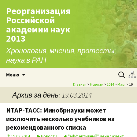
Реорганизация
Российской
академии наук
2013
Хронология, мнения, протесты;
наука в РАН
Перейти к содержимому
Найти:
Меню
Главная
>
Новости
>
2014
>
Март
> 19
Архив за день: 19.03.2014
ИТАР-ТАСС: Минобрнауки может
исключить несколько учебников из
рекомендованного списка
19.03.2014
Новости
"эффективный" менеджмент
,